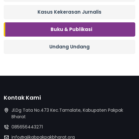
Kasus Kekerasan Jurnalis
Buku & Publikasi
Undang Undang
Kontak Kami
Jl.Dg Tata No.473 Kec.Tamalate, Kabupaten Pakpak
Bharat
085656443271
info@ajikabpakpakbharat.org