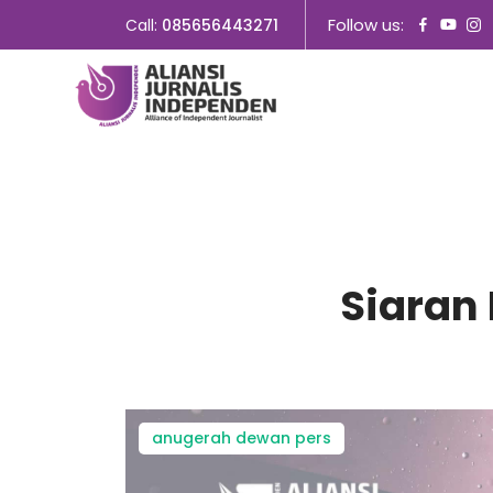
Follow us:
Call:
085656443271
Siaran
anugerah dewan pers