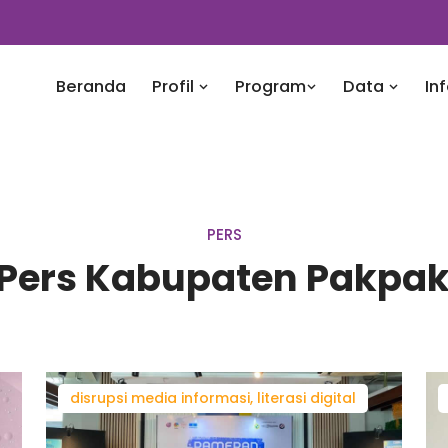
Beranda
Profil
Program
Data
In
PERS
 Pers Kabupaten Pakpak
disrupsi media informasi, literasi digital