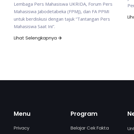
Lembaga Pers Mahasiswa UKRIDA, Forum Pers
Per
Mahasiswa Jabodetabeka (FPMJ), dan FA PPMI
Li
untuk berdiskusi dengan tajuk “Tantangan Pers
Mahasiswa Saat Ini”.
Lihat Selengkapnya
Menu
Program
N
Privacy
Belajar Cek Fakta
Un