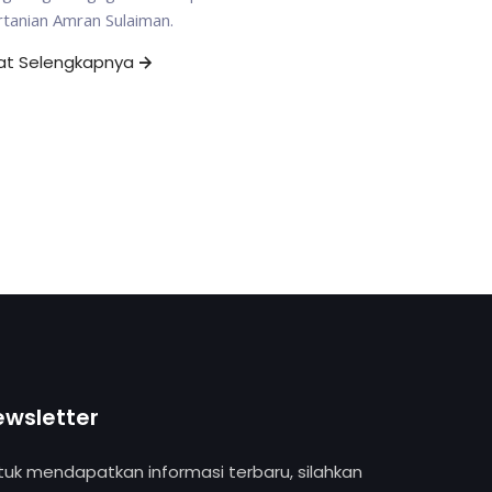
tanian Amran Sulaiman.
hat Selengkapnya
ewsletter
tuk mendapatkan informasi terbaru, silahkan