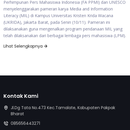
Perhimpunan Pers Mahasiswa Indonesia (FA PPMI) dan UNESCO
menyelenggarakan pameran karya Media and Information
Literacy (MIL) di Kampus Universitas Kristen Krida Wacana
(UKRIDA), Jakarta Barat, pada Senin (10/11). Pameran ini
dilaksanakan guna mengenalkan program pendanaan MIL yang
telah dilaksanakan dari berbagai lembaga pers mahasiswa (LPM).
Lihat Selengkapnya
Kontak Kami
Jl.Dg Tata No.473 Kec.Tamalate, Kabupaten Pakpak
Bharat
085656443271